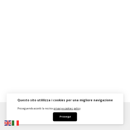
Questo sito utililizza i cookies per una migliore navigazione
Proseguendo accetti la nostra
privacy e cookies policy
.
About
FAQ
Strumenti Dashboard
Termini
Privacy
Prosegui
Contattaci