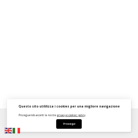
Questo sito utililizza i cookies per una migliore navigazione
Proseguendo accetti la nostra
privacy e cookies policy
.
About
FAQ
Strumenti Dashboard
Termini
Privacy
Prosegui
Contattaci