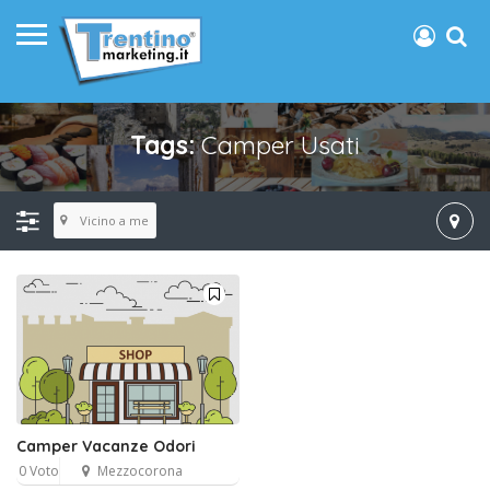
Tags:
Camper Usati
Vicino a me
Camper Vacanze Odori
0 Voto
Mezzocorona