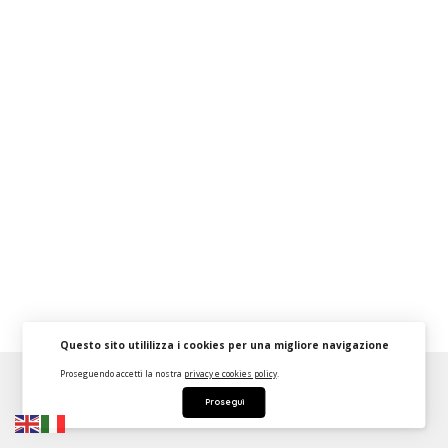
Questo sito utililizza i cookies per una migliore navigazione
Proseguendo accetti la nostra
privacy e cookies policy
.
About
FAQ
Strumenti Dashboard
Termini
Privacy
Prosegui
Contattaci