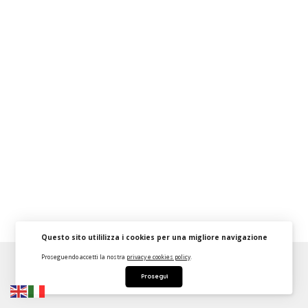
Questo sito utililizza i cookies per una migliore navigazione
Proseguendo accetti la nostra
privacy e cookies policy
.
About
FAQ
Strumenti Dashboard
Termini
Privacy
Prosegui
Contattaci