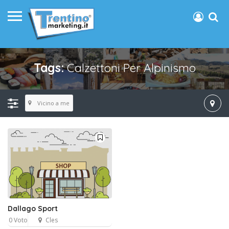
Tags:
Calzettoni Per Alpinismo
Vicino a me
Dallago Sport
0 Voto
Cles