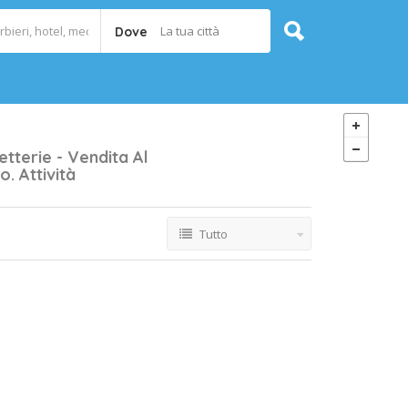
La tua città
Dove
etterie - Vendita Al
o.
Attività
Tutto