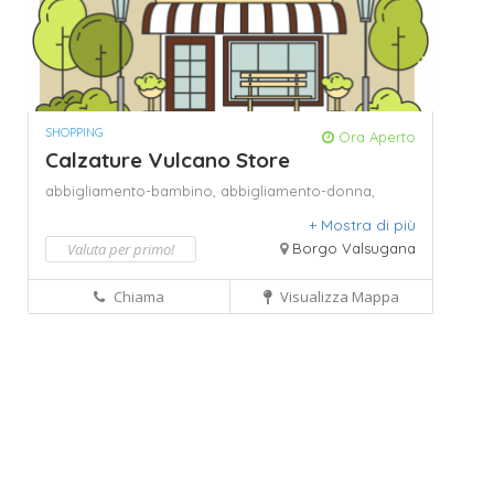
SHOPPING
Ora Aperto
Calzature Vulcano Store
abbigliamento-bambino,
abbigliamento-donna,
abbigliamento-uomo,
accessori in pelle,
accessori
+ Mostra di più
per calzature,
borse,
borse ed accessori di pelle,
calzature,
Calzature - vendita al dettaglio; Pelletterie -
Valuta per primo!
Borgo Valsugana
vendita al dettaglio; Borse e borsette - vendita al
dettaglio.,
calzature antinfortunistiche,
calzature
Chiama
Visualizza Mappa
bambini e ragazzi,
calzature per bambini,
calzature
per donna,
calzature per ragazzi,
calzature per
trekking,
calzature per uomo,
calzature sportive,
negozio-di-borse,
negozio-di-calzature,
negozio-
sportivo,
pelletteria,
pelletteria e accessori.