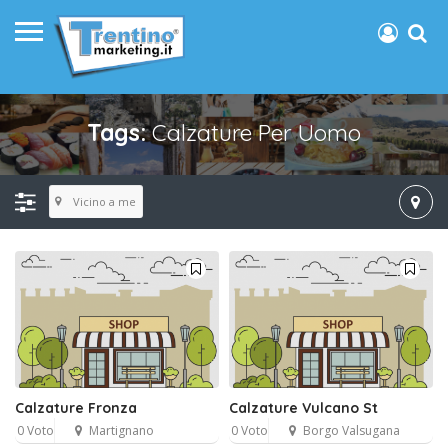
Tags:
Calzature Per Uomo
Vicino a me
Calzature Fronza
Calzature Vulcano St
0 Voto
Martignano
0 Voto
Borgo Valsugana