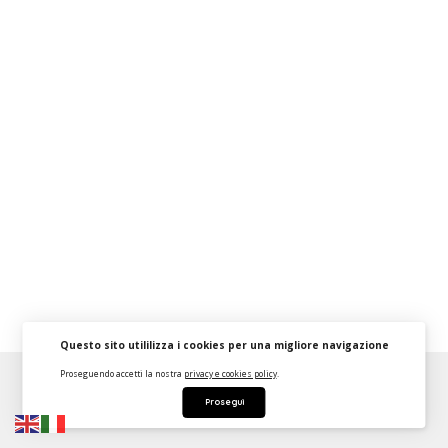
Questo sito utililizza i cookies per una migliore navigazione
Proseguendo accetti la nostra
privacy e cookies policy
.
About
FAQ
Strumenti Dashboard
Termini
Privacy
Prosegui
Contattaci