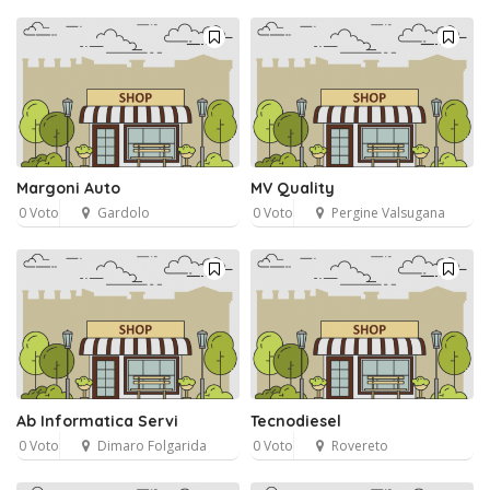
Margoni Auto
MV Quality
0 Voto
Gardolo
0 Voto
Pergine Valsugana
Ab Informatica Servi
Tecnodiesel
0 Voto
Dimaro Folgarida
0 Voto
Rovereto