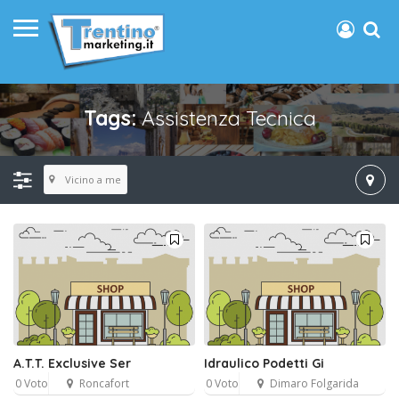
Tags:
Assistenza Tecnica
Vicino a me
A.T.T. Exclusive Ser
Idraulico Podetti Gi
0 Voto
Roncafort
0 Voto
Dimaro Folgarida