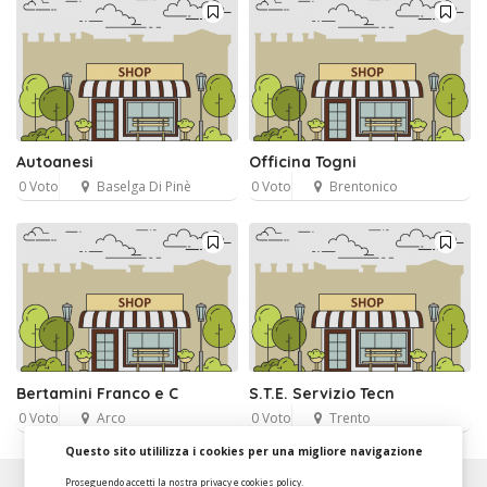
Autoanesi
Officina Togni
0 Voto
Baselga Di Pinè
0 Voto
Brentonico
Bertamini Franco e C
S.T.E. Servizio Tecn
0 Voto
Arco
0 Voto
Trento
Questo sito utililizza i cookies per una migliore navigazione
Proseguendo accetti la nostra
privacy e cookies policy
.
About
FAQ
Strumenti Dashboard
Termini
Privacy