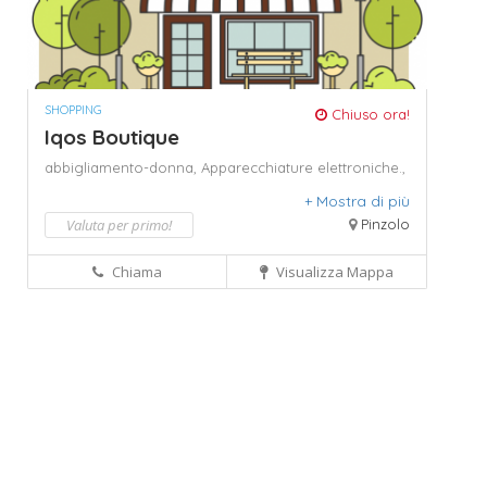
SHOPPING
Chiuso ora!
Iqos Boutique
abbigliamento-donna,
Apparecchiature elettroniche.,
assistenza dispositivi,
cash,
events,
maestro,
+ Mostra di più
personalizzazione device,
prova guidata,
utilizzo
voucher (solo nei negozi aderenti alle iniziative),
v
Valuta per primo!
Pinzolo
pay,
vendita accessori,
vendita dispositivi.,
visa
Chiama
Visualizza Mappa