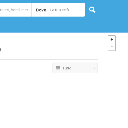
La tua città
Dove
à
Tutto