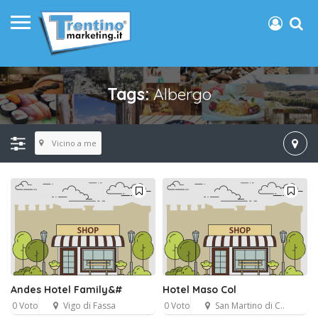
Tags:
Albergo
Vicino a me
Andes Hotel Family&#
Hotel Maso Col
0 Voto
Vigo di Fassa
0 Voto
San Martino di C..