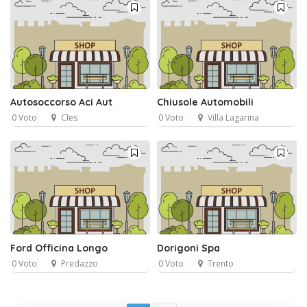
Autosoccorso Aci Aut
Chiusole Automobili
0 Voto
Cles
0 Voto
Villa Lagarina
Ford Officina Longo
Dorigoni Spa
0 Voto
Predazzo
0 Voto
Trento