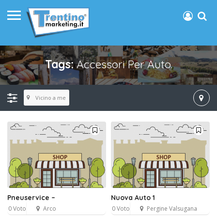
Tags:
Accessori Per Auto.
Vicino a me
Pneuservice –
Nuova Auto 1
0 Voto
Arco
0 Voto
Pergine Valsugana