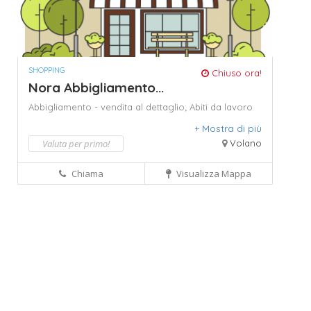
SHOPPING
Chiuso ora!
Nora Abbigliamento...
Abbigliamento - vendita al dettaglio; Abiti da lavoro
ed indumenti protettivi; Imprese pulizia.,
+ Mostra di più
abbigliamento antinfortunistico,
abbigliamento da
lavoro,
abbigliamento per cuochi,
abbigliamento per
Valuta per primo!
Volano
dentisti,
abbigliamento per estetiste,
abbigliamento
per parrucchieri,
abbigliamento per ristoranti,
Chiama
Visualizza Mappa
abbigliamento professionale per alberghi,
abbigliamento professionale per la ristorazione.,
barriere plexiglass,
camici,
camici da lavoro,
camicie,
casacche,
grembiuli da lavoro,
ricami di loghi
aziendali,
rovereto.,
sanificanti,
t-shirt,
trento