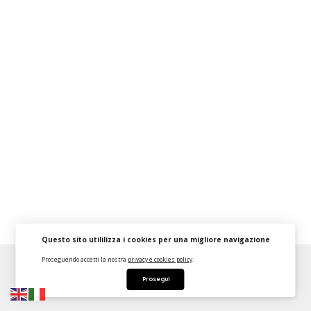
Questo sito utililizza i cookies per una migliore navigazione
Proseguendo accetti la nostra
privacy e cookies policy
.
About
FAQ
Strumenti Dashboard
Termini
Privacy
Prosegui
Contattaci