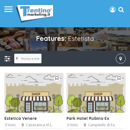
Features:
Estetista
Vicino a me
Estetica Venere
Park Hotel Rubino Ex
0 Voto
Calceranica Al L..
0 Voto
Campitello di Fa..