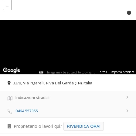
Image may be subject to copyright
Terms
Report a problem
32/B, Via Pigarelli, Riva Del Garda (TN), Italia
Indicazioni stradali
0464 557355
Proprietario o lavori qui?
RIVENDICA ORA!