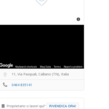
Keyboard shortcuts
Map Data
Terms
Report a problem
11, Via Pasquali, Calliano (TN), Italia
0464 835141
Proprietario o lavori qui?
RIVENDICA ORA!