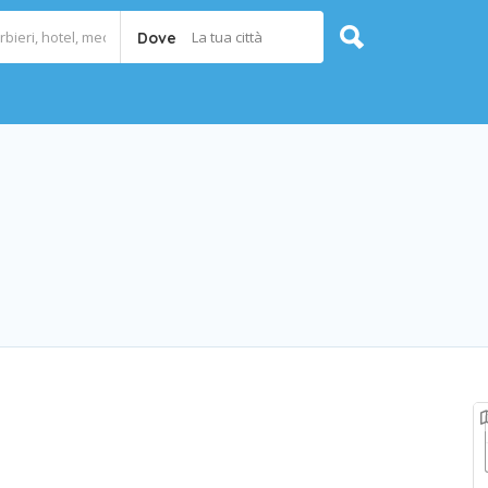
La tua città
Dove