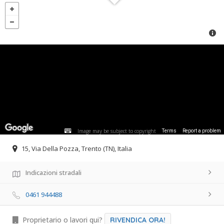
Image may be subject to copyright
Terms
Report a problem
15, Via Della Pozza, Trento (TN), Italia
Indicazioni stradali
0461 944488
Proprietario o lavori qui?
RIVENDICA ORA!