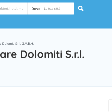
La tua città
Dove
 Dolomiti S.r.l. G.M.B.H.
re Dolomiti S.r.l.