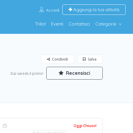
Aggiungi la tua attività
Accedi
Trillo!
Eventi
Contattaci
Categorie
Condividi
Salva
Recensisci
Dai saresti il primo!
Oggi Chiuso!