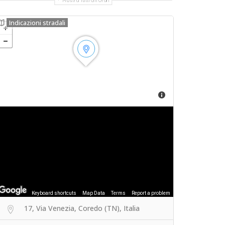
Mostra Tutti Gli Orari
Indicazioni stradali
Keyboard shortcuts
Map Data
Terms
Report a problem
17, Via Venezia, Coredo (TN), Italia